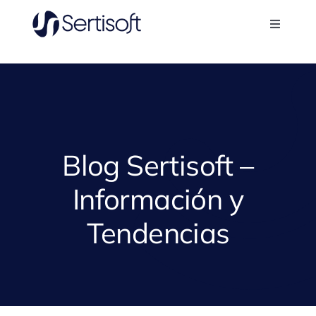
Skip
to
Toggle
content
Navigati
Sertisoft
Nosotros
Aplicaciones
Blog Sertisoft –
Información y
Casos de éxito
Tendencias
Blog
Contacto