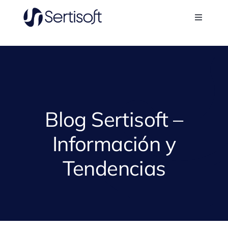
Skip
to
Toggle
content
Navigati
Sertisoft
Nosotros
Aplicaciones
Blog Sertisoft –
Información y
Casos de éxito
Tendencias
Blog
Contacto