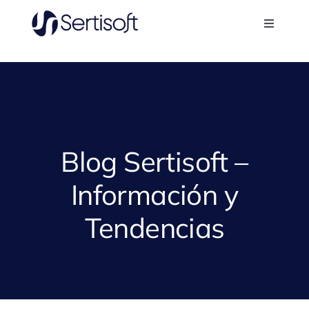
Skip
to
Toggle
content
Navigati
Sertisoft
Nosotros
Aplicaciones
Blog Sertisoft –
Información y
Casos de éxito
Tendencias
Blog
Contacto