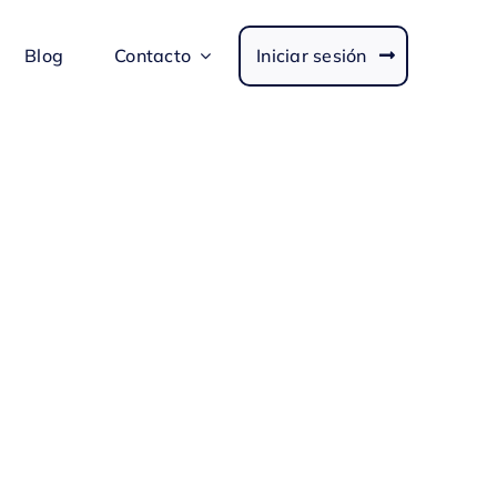
Blog
Contacto
Iniciar sesión
re todo lo que ocurre en
Sertisoft